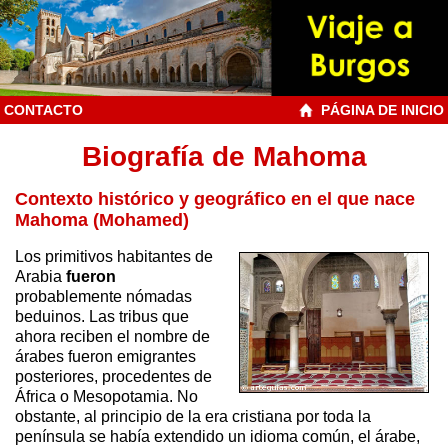
CONTACTO
PÁGINA DE INICIO
Biografía de Mahoma
Contexto histórico y geográfico en el que nace
Mahoma (Mohamed)
Los primitivos habitantes de
Arabia
fueron
probablemente nómadas
beduinos. Las tribus que
ahora reciben el nombre de
árabes fueron emigrantes
posteriores, procedentes de
África o Mesopotamia. No
obstante, al principio de la era cristiana por toda la
península se había extendido un idioma común, el árabe,