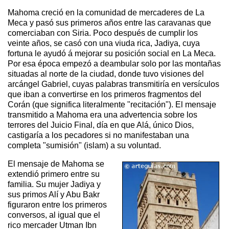
Mahoma creció en la comunidad de mercaderes de La
Meca y pasó sus primeros años entre las caravanas que
comerciaban con Siria. Poco después de cumplir los
veinte años, se casó con una viuda rica, Jadiya, cuya
fortuna le ayudó á mejorar su posición social en La Meca.
Por esa época empezó a deambular solo por las montañas
situadas al norte de la ciudad, donde tuvo visiones del
arcángel Gabriel, cuyas palabras transmitiría en versículos
que iban a convertirse en los primeros fragmentos del
Corán (que significa literalmente "recitación"). El mensaje
transmitido a Mahoma era una advertencia sobre los
terrores del Juicio Final, día en que Alá, único Dios,
castigaría a los pecadores si no manifestaban una
completa "sumisión" (islam) a su voluntad.
El mensaje de Mahoma se
extendió primero entre su
familia. Su mujer Jadiya y
sus primos Alí y Abu Bakr
figuraron entre los primeros
conversos, al igual que el
rico mercader Utman Ibn