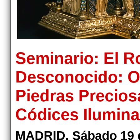
Seminario: El 
Desconocido: Or
Piedras Preciosa
Códices Ilumin
MADRID. Sábado 19 d