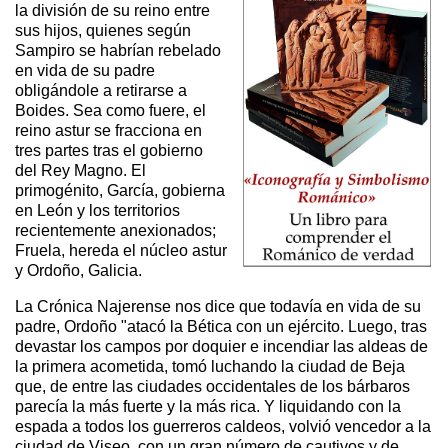
la división de su reino entre
sus hijos, quienes según
Sampiro se habrían rebelado
en vida de su padre
obligándole a retirarse a
Boides. Sea como fuere, el
reino astur se fracciona en
tres partes tras el gobierno
del Rey Magno. El
primogénito, García, gobierna
en León y los territorios
recientemente anexionados;
Fruela, hereda el núcleo astur
y Ordoño, Galicia.
La Crónica Najerense nos dice que todavía en vida de su
padre, Ordoño "atacó la Bética con un ejército. Luego, tras
devastar los campos por doquier e incendiar las aldeas de
la primera acometida, tomó luchando la ciudad de Beja
que, de entre las ciudades occidentales de los bárbaros
parecía la más fuerte y la más rica. Y liquidando con la
espada a todos los guerreros caldeos, volvió vencedor a la
ciudad de Viseo, con un gran número de cautivos y de