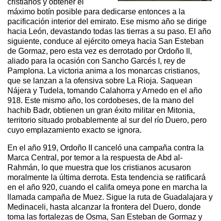
cristianos y obtener el
máximo botín posible para dedicarse entonces a la
pacificación interior del emirato. Ese mismo año se dirige
hacia León, devastando todas las tierras a su paso. El año
siguiente, conduce al ejército omeya hacia San Esteban
de Gormaz, pero esta vez es derrotado por Ordoño II,
aliado para la ocasión con Sancho Garcés I, rey de
Pamplona. La victoria anima a los monarcas cristianos,
que se lanzan a la ofensiva sobre La Rioja. Saquean
Nájera y Tudela, tomando Calahorra y Arnedo en el año
918. Este mismo año, los cordobeses, de la mano del
hachib Badr, obtienen un gran éxito militar en Mitonia,
territorio situado probablemente al sur del río Duero, pero
cuyo emplazamiento exacto se ignora.
En el año 919, Ordoño II canceló una campaña contra la
Marca Central, por temor a la respuesta de Abd al-
Rahmán, lo que muestra que los cristianos acusaron
moralmente la última derrota. Esta tendencia se ratificará
en el año 920, cuando el califa omeya pone en marcha la
llamada campaña de Muez. Sigue la ruta de Guadalajara y
Medinaceli, hasta alcanzar la frontera del Duero, donde
toma las fortalezas de Osma, San Esteban de Gormaz y