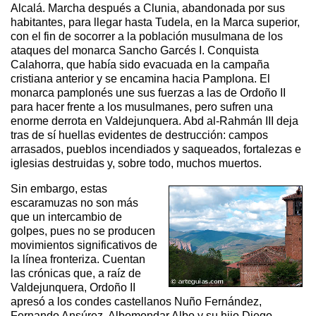
Alcalá. Marcha después a Clunia, abandonada por sus
habitantes, para llegar hasta Tudela, en la Marca superior,
con el fin de socorrer a la población musulmana de los
ataques del monarca Sancho Garcés I. Conquista
Calahorra, que había sido evacuada en la campaña
cristiana anterior y se encamina hacia Pamplona. El
monarca pamplonés une sus fuerzas a las de Ordoño II
para hacer frente a los musulmanes, pero sufren una
enorme derrota en Valdejunquera. Abd al-Rahmán III deja
tras de sí huellas evidentes de destrucción: campos
arrasados, pueblos incendiados y saqueados, fortalezas e
iglesias destruidas y, sobre todo, muchos muertos.
Sin embargo, estas
escaramuzas no son más
que un intercambio de
golpes, pues no se producen
movimientos significativos de
la línea fronteriza. Cuentan
las crónicas que, a raíz de
Valdejunquera, Ordoño II
apresó a los condes castellanos Nuño Fernández,
Fernando Ansúrez, Albomondar Albo y su hijo Diego,