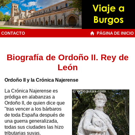
CONTACTO
PÁGINA DE INICIO
Biografía de Ordoño II. Rey de
León
Ordoño II y la Crónica Najerense
La Crónica Najerense es
pródiga en alabanzas a
Ordoño II, de quien dice que
"tras vencer a los bárbaros
de toda España después de
una guerra generalizada,
todas sus ciudades las hizo
tributarias suyas.