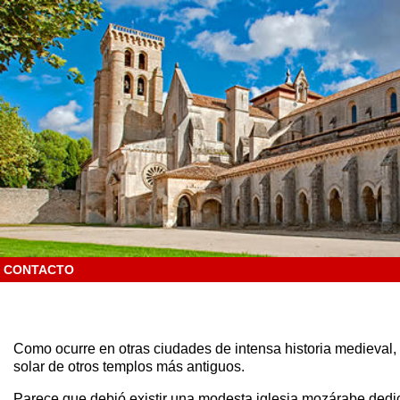
CONTACTO
Como ocurre en otras ciudades de intensa historia medieval, 
solar de otros templos más antiguos.
Parece que debió existir una modesta iglesia mozárabe ded