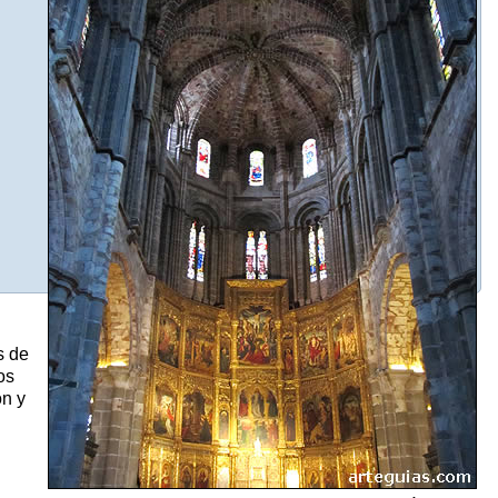
s de
os
ón y