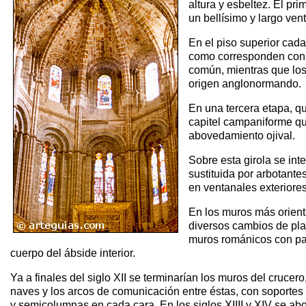
altura y esbeltez. El p
un bellísimo y largo ven
En el piso superior cad
como corresponden con l
común, mientras que los
origen anglonormando.
En una tercera etapa, qu
capitel campaniforme qu
abovedamiento ojival.
Sobre esta girola se int
sustituida por arbotantes
en ventanales exteriores
En los muros más orient
diversos cambios de plan
muros románicos con pa
cuerpo del ábside interior.
Ya a finales del siglo XII se terminarían los muros del crucero,
naves y los arcos de comunicación entre éstas, con soportes
y semicolumnas en cada cara. En los siglos XIIII y XIV se ab