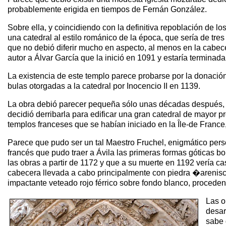
probablemente erigida en tiempos de Fernán González.
Sobre ella, y coincidiendo con la definitiva repoblación de 
una catedral al estilo románico de la época, que sería de tr
que no debió diferir mucho en aspecto, al menos en la cabe
autor a Álvar García que la inició en 1091 y estaría terminad
La existencia de este templo parece probarse por la donación
bulas otorgadas a la catedral por Inocencio II en 1139.
La obra debió parecer pequeña sólo unas décadas después, pu
decidió derribarla para edificar una gran catedral de mayor p
templos franceses que se habían iniciado en la Île-de France
Parece que pudo ser un tal Maestro Fruchel, enigmático pers
francés que pudo traer a Ávila las primeras formas góticas 
las obras a partir de 1172 y que a su muerte en 1192 vería ca
cabecera llevada a cabo principalmente con piedra �arenis
impactante veteado rojo férrico sobre fondo blanco, proceden
Las o
desar
sabe 