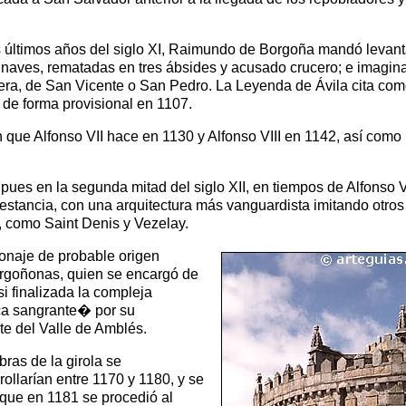
los últimos años del siglo XI, Raimundo de Borgoña mandó levant
es naves, rematadas en tres ábsides y acusado crucero; e imagi
cera, de San Vicente o San Pedro. La Leyenda de Ávila cita co
a de forma provisional en 1107.
 que Alfonso VII hace en 1130 y Alfonso VIII en 1142, así como 
es en la segunda mitad del siglo XII, en tiempos de Alfonso VI
restancia, con una arquitectura más vanguardista imitando otros
, como Saint Denis y Vezelay.
onaje de probable origen
borgoñonas, quien se encargó de
si finalizada la compleja
ca sangrante� por su
te del Valle de Amblés.
bras de la girola se
rollarían entre 1170 y 1180, y se
que en 1181 se procedió al