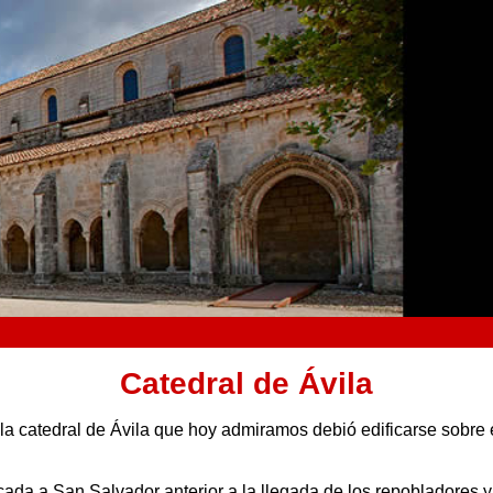
Catedral de Ávila
la catedral de Ávila que hoy admiramos debió edificarse sobre 
icada
a San Salvador anterior a la llegada de los repobladores y