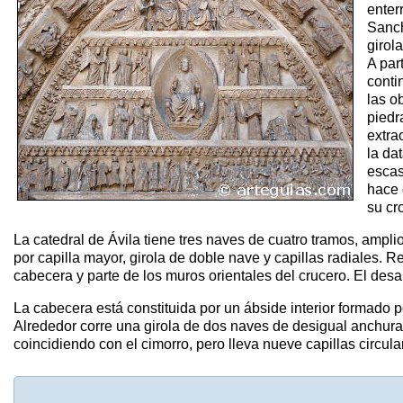
enter
Sanch
girola
A par
conti
las o
piedr
extra
la da
escas
hace
su cr
La catedral de Ávila tiene tres naves de cuatro tramos, ampl
por capilla mayor, girola de doble nave y capillas radiales.
cabecera y parte de los muros orientales del crucero. El desa
La cabecera está constituida por un ábside interior formado
Alrededor corre una girola de dos naves de desigual anchura y
coincidiendo con el cimorro, pero lleva nueve capillas circular