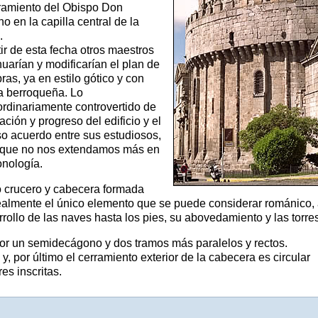
ramiento del Obispo Don
o en la capilla central de la
.
tir de esta fecha otros maestros
nuarían y modificarían el plan de
bras, ya en estilo gótico y con
a berroqueña. Lo
ordinariamente controvertido de
tación y progreso del edificio y el
o acuerdo entre sus estudiosos,
 que no nos extendamos más en
onología.
io crucero y cabecera formada
 Realmente el único elemento que se puede considerar románico, 
rrollo de las naves hasta los pies, su abovedamiento y las torr
 por un semidecágono y dos tramos más paralelos y rectos.
, por último el cerramiento exterior de la cabecera es circular
es inscritas.