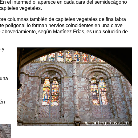
a. En el intermedio, aparece en cada cara del semidecágono
capiteles vegetales.
bre columnas también de capiteles vegetales de fina labra
e poligonal lo forman nervios coincidentes en una clave
de abovedamiento, según Martínez Frías, es una solución de
 y
buna
ién
o