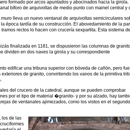
rimero formado por arcos apuntados y abocinados hacia la girol
tanal bíforo de arquivoltas de medio punto con mainel central y 
a muro lleva un nuevo ventanal de arquivoltas semicirculares so
a época tardía de su construcción. El abovedamiento de la part
 tramos rectos lo hacen con crucería sexpartita. Esta sistema 
izás finalizada en 1181, se dispusieron las columnas de granito
e dividen en dos naves la girola y su correspondiente
ento edificar una tribuna superior con bóveda de cañón, pero fue
 exteriores de granito, convirtiendo los vanos de la primitiva tri
.
ales del crucero de la catedral, aunque se pueden comprobar
es por el tipo de material �granito- y por su alzado, hay tamb
rejas de ventanales ajimezados, como los vistos en el segund
 los de las
 cruciformes
ovedaría el