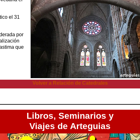
ico el 31
nderada por
alización
lastima que
Volver a Relación de Catedrales
Libros,
Seminarios y
Viajes de Arteguias