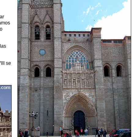
ar
namos
mo
las
II se