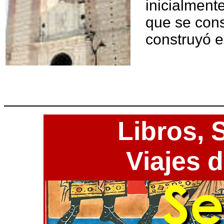
inicialment
que se conse
construyó en
Libros,
S
Viajes 