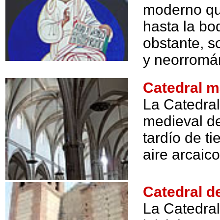
moderno qu
hasta la bo
obstante, s
y neorromá
Catedral m
La Catedral
medieval de
tardío de t
aire arcaic
Catedral d
La Catedra