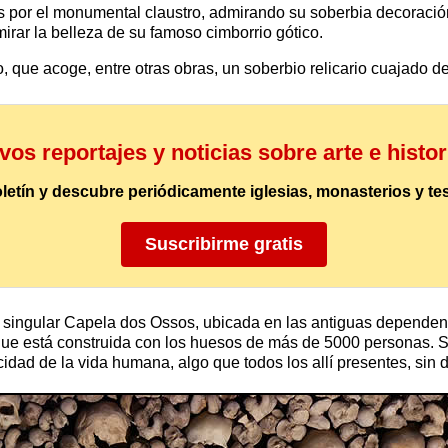
or el monumental claustro, admirando su soberbia decoración 
rar la belleza de su famoso cimborrio gótico.
 que acoge, entre otras obras, un soberbio relicario cuajado 
os reportajes y noticias sobre arte e histo
oletín y descubre periódicamente iglesias, monasterios y tes
Suscribirme gratis
 singular Capela dos Ossos, ubicada en las antiguas dependenc
to que está construida con los huesos de más de 5000 personas
acidad de la vida humana, algo que todos los allí presentes, sin 