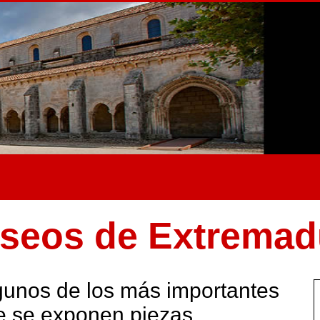
seos de Extremad
gunos de los más importantes
e se exponen piezas