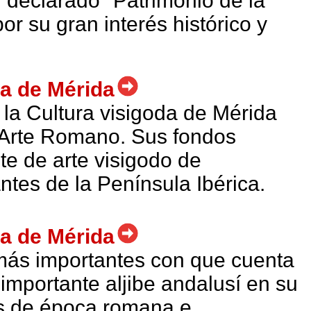
 declarado "Patrimonio de la
 su gran interés histórico y
da de Mérida
 la Cultura visigoda de Mérida
 Arte Romano. Sus fondos
te de arte visigodo de
tes de la Península Ibérica.
da de Mérida
más importantes con que cuenta
mportante aljibe andalusí en su
as de época romana e