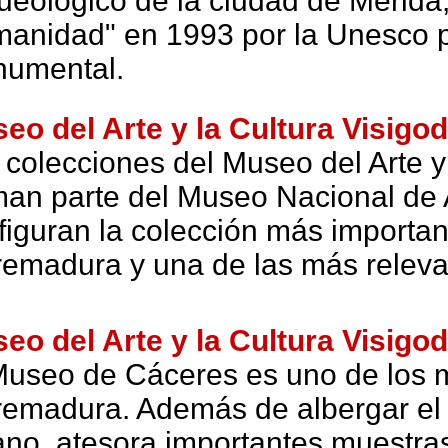
ueológico de la ciudad de Mérida,
anidad" en 1993 por la Unesco por
umental.
eo del Arte y la Cultura Visigo
 colecciones del Museo del Arte y
man parte del Museo Nacional de
figuran la colección más importan
remadura y una de las más relevan
eo del Arte y la Cultura Visigo
Museo de Cáceres es uno de los 
remadura. Además de albergar el i
ano, atesora importantes muestr