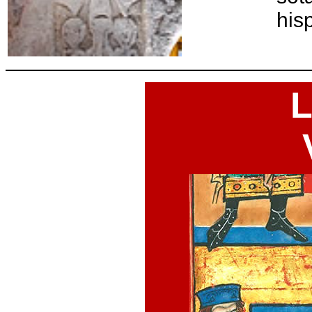
his
L