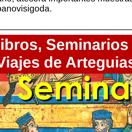
panovisigoda.
ibros,
Seminarios
Viajes de Arteguia