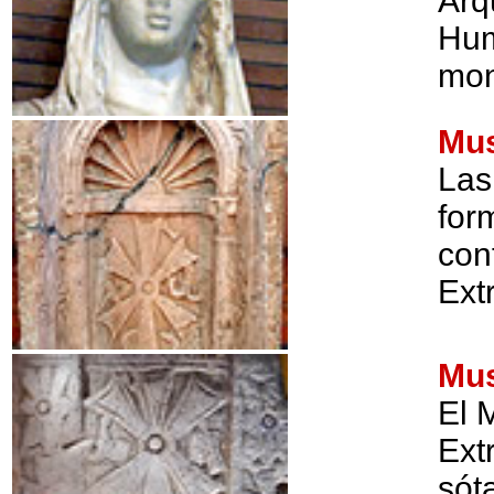
Arq
Hum
mon
Mus
Las
for
con
Ext
Mus
El 
Ext
sót