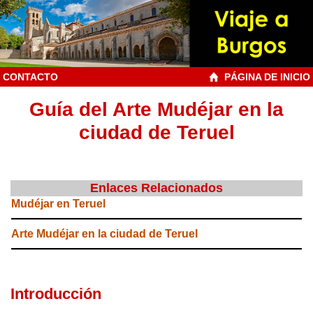
CONTACTO
PÁGINA DE INICIO
Guía del Arte Mudéjar en la
ciudad de Teruel
Enlaces Relacionados
Mudéjar en Teruel
Arte Mudéjar en la ciudad de Teruel
Introducción