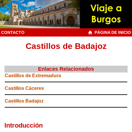
CONTACTO
PÁGINA DE INICIO
Castillos de Badajoz
Enlaces Relacionados
Castillos de Extremadura
Castillos Cáceres
Castillos Badajoz
Introducción