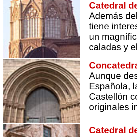
Catedral d
Además del 
tiene inter
un magnífic
caladas y e
Concatedra
Aunque dest
Española, l
Castellón c
originales i
Catedral 