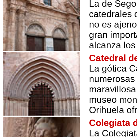
La de Sego
catedrales 
no es ajeno
gran impor
alcanza los
Catedral d
La gótica C
numerosas 
maravillosa
museo monu
Orihuela of
Colegiata 
La Colegiat