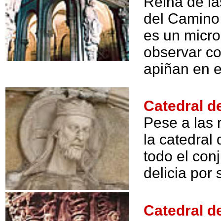
Reina de las
del Camino 
es un micr
observar co
apiñan en e
Catedral 
Pese a las 
la catedral
todo el con
delicia por 
Catedral 