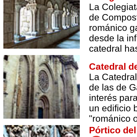
La Colegiat
de Composte
románico ga
desde la in
catedral ha
Catedral 
La Catedra
de las de G
interés par
un edificio
"románico oj
Pórtico de