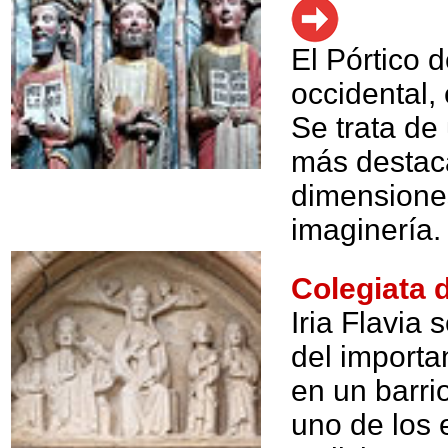
El Pórtico 
occidental, 
Se trata de
más destaca
dimensiones
imaginería.
Colegiata d
Iria Flavia
del importa
en un barri
uno de los 