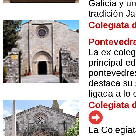
Galicia y u
tradición J
Colegiata 
Pontevedr
La ex-coleg
principal ed
pontevedre
destaca su 
ligada a lo 
Colegiata 
La Colegia