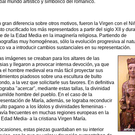
al mundo artístico y simbólico del románico.
 gran diferencia sobre otros motivos, fueron la Virgen con el Ni
sto crucificado los más representados a partir del siglo XII y dur
te de la Edad Media en la imaginería religiosa. Partiendo de
nografías muy homogéneas, sólo la evolución progresiva al nat
ico va a introducir cambios sustanciales en su representación.
as imágenes se creaban para los altares de las
esias y llegaron a provocar intensa devoción, ya que
a el hombre medieval era más fácil proyectar sus
timientos piadosos sobre una escultura de bulto
ondo, a la vez que solicitarle sus favores. En definitiva
lograba "acercar", mediante estas tallas, la divinidad
humilde hombre del pueblo. En el caso de la
resentación de María, además, se lograba reconducir
culto pagano a los ídolos y divinidades femeninas -
avía frecuentes en muchas regiones europeas en la
a Edad Media- a la cristiana Virgen María.
ocasiones, estas piezas guardaban en su interior