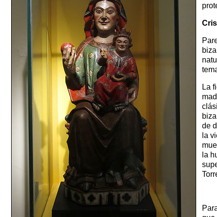
prot
Cri
Pare
biza
natu
tem
La f
made
clás
biza
de d
la v
muer
la h
supe
Torr
Para