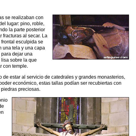
las se realizaban con
el lugar: pino, roble,
ndo la parte posterior
r fracturas al secar. La
 frontal esculpida se
n una tela y una capa
 para dejar una
 lisa sobre la que
r con temple.
o de estar al servicio de catedrales y grandes monasterios,
poder económico, estas tallas podían ser recubiertas con
 piedras preciosas.
onio
de
en