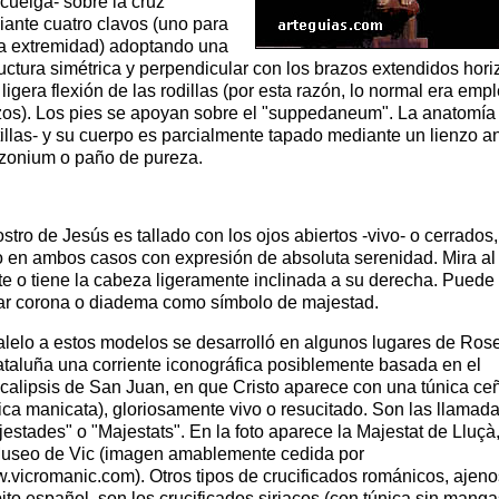
cuelga- sobre la cruz
ante cuatro clavos (uno para
a extremidad) adoptando una
uctura simétrica y perpendicular con los brazos extendidos horiz
ligera flexión de las rodillas (por esta razón, lo normal era em
zos). Los pies se apoyan sobre el "suppedaneum". La anatomía 
illas- y su cuerpo es parcialmente tapado mediante un lienzo an
izonium o paño de pureza.
ostro de Jesús es tallado con los ojos abiertos -vivo- o cerrados,
o en ambos casos con expresión de absoluta serenidad. Mira al
te o tiene la cabeza ligeramente inclinada a su derecha. Puede
var corona o diadema como símbolo de majestad.
alelo a estos modelos se desarrolló en algunos lugares de Rose
ataluña una corriente iconográfica posiblemente basada en el
calipsis de San Juan, en que Cristo aparece con una túnica ce
ica manicata), gloriosamente vivo o resucitado. Son las llamad
estades" o "Majestats". En la foto aparece la Majestat de Lluçà
Museo de Vic (imagen amablemente cedida por
.vicromanic.com). Otros tipos de crucificados románicos, ajeno
to español, son los crucificados siriacos (con túnica sin manga