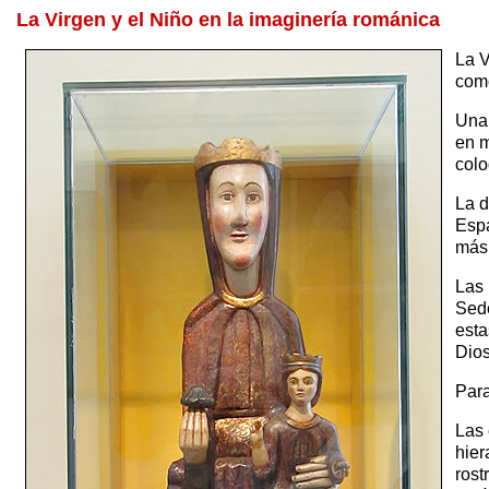
La Virgen y el Niño en la imaginería románica
La V
como
Una 
en m
colo
La d
Espa
más 
Las 
Sede
esta
Dios
Para
Las 
hier
rost