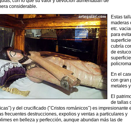
iquias, con lo que su valor y devoción aumentaban de
era considerable.
Estas tal
maderas d
etc. vacia
para evita
superficie
cubría co
de estuco
superficie
policroma
En el cas
con gran 
metales y
El patrim
de tallas 
as") y del crucificado ("Cristos románicos") es impresionante 
as frecuentes destrucciones, expolios y ventas a particulares y
limes en belleza y perfección, aunque abundan más las de