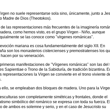
irgen no suele representarse sola sino, únicamente, junto a Je
 Madre de Dios (Theotokos).
de las representaciones más frecuentes de la imaginería romá
adera, como hemos visto, es el grupo Virgen - Niño, aunque
quialmente se las conoce como "vírgenes románicas".
evoción mariana es cosa fundamentalmente del siglo XII. En
ña son los monasterios cistercienses y premostratenses los q
hacen por su veneración.
primeras manifestaciones de "Vírgenes románicas" son las del 
s Sapientiae o Trono de la Sabiduría, de tradición bizantina. E
s representaciones la Virgen se convierte en el trono viviente d
.
 ello, se empleaban dos bloques de madera. Uno para la Virgen 
esculturas son completamente simétricas y frontales, donde el
atismo simbólico del románico se expresa con toda su fuerza. E
ro de ambos es solemne y serio, y en el caso de Jesucristo su