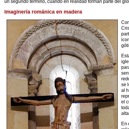
un segundo término, cuando en realidad forman parte del glob
Imaginería románica en madera
Con
Cri
par
ico
gót
Est
igl
par
sen
red
se 
al 
rep
el 
tod
alt
En 