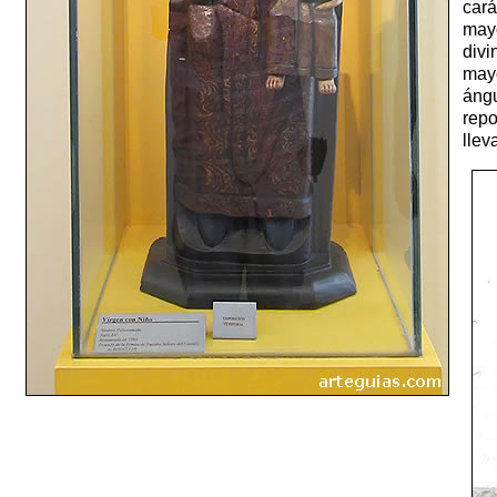
cará
mayo
divi
mayo
ángu
repo
llev