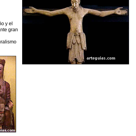
ño y el
ante gran
uralismo