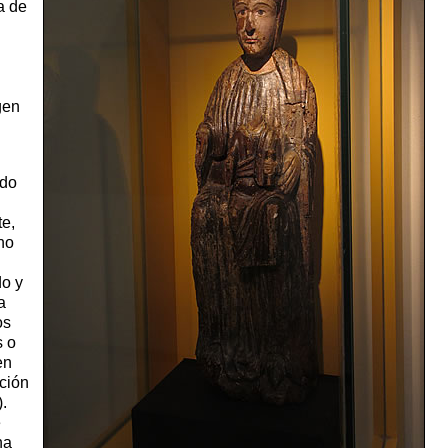
a de
gen
ado
te,
no
o y
a
os
s o
en
ción
.
e
na