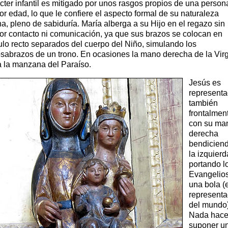
cter infantil es mitigado por unos rasgos propios de una person
r edad, lo que le confiere el aspecto formal de su naturaleza
na, pleno de sabiduría. María alberga a su Hijo en el regazo sin
r contacto ni comunicación, ya que sus brazos se colocan en
lo recto separados del cuerpo del Niño, simulando los
sabrazos de un trono. En ocasiones la mano derecha de la Vir
a la manzana del Paraíso.
Jesús es
represent
también
frontalmen
con su ma
derecha
bendiciend
la izquierd
portando l
Evangelio
una bola (
representa
del mundo)
Nada hac
suponer u