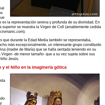
ial
os
que
e es la representación serena y profunda de su divinidad. En
fía superior se muestra la Virgen de Coll (amablemente cedida
icromanic.com).
 que durante la Edad Media también se representaba,
ho más excepcionalmente, un interesante grupo constituido
Ana (madre de María) que se halla sentada teniendo en su
a Virgen -de menor tamaño- que a su vez sujeta sobre sus
 Niño Jesús.
 y el Niño en la imaginería gótica
erda
ndo
 y