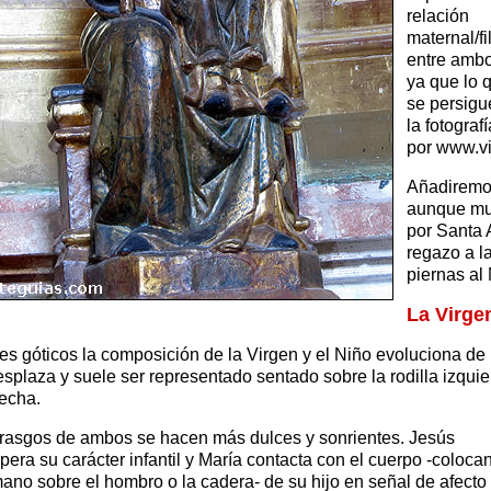
relación
maternal/fil
entre amb
ya que lo 
se persigu
la fotogra
por www.v
Añadiremos
aunque muc
por Santa 
regazo a l
piernas al
La Virgen
aires góticos la composición de la Virgen y el Niño evoluciona de
desplaza y suele ser representado sentado sobre la rodilla izqui
recha.
rasgos de ambos se hacen más dulces y sonrientes. Jesús
pera su carácter infantil y María contacta con el cuerpo -coloca
ano sobre el hombro o la cadera- de su hijo en señal de afecto