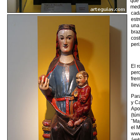
que 
medi
cad
estr
una 
bra
cost
per
El r
per
fren
lle
Par
y C
Apo
(tún
"Maj
el 
www
ámbi