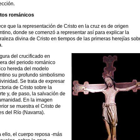
ección.
stos románicos
ce que la representación de Cristo en la cruz es de origen
ntino, donde se comenzó a representar así para explicar la
raleza divina de Cristo en tiempos de las primeras herejías sobr
a.
igura del crucificado en
ra del periodo románico
ico hereda del modelo
ntino su profundo simbolismo
ivinidad. Se trata de expresar
ictoria de Cristo sobre la
te y, de paso, la salvación de
umanidad. En la imagen
rior se muestra el Cristo de
es del Río (Navarra).
 ello, el cuerpo reposa -más