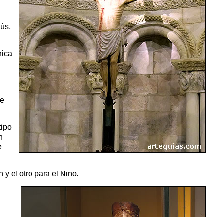
sús,
nica
ue
tipo
n
e
y el otro para el Niño.
l