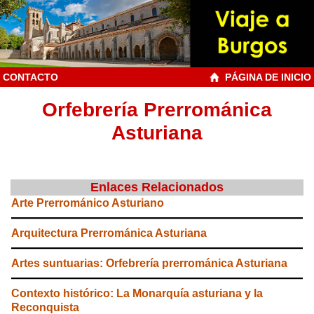
CONTACTO
PÁGINA DE INICIO
Orfebrería Prerrománica
Asturiana
Enlaces Relacionados
Arte Prerrománico Asturiano
Arquitectura Prerrománica Asturiana
Artes suntuarias: Orfebrería prerrománica Asturiana
Contexto histórico: La Monarquía asturiana y la
Reconquista