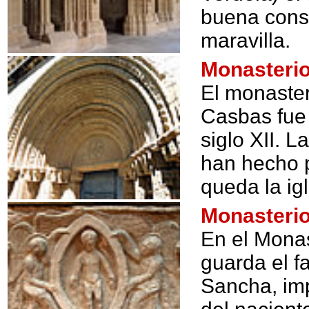
buena conse
maravilla.
Monasteri
El monaster
Casbas fue 
siglo XII. 
han hecho p
queda la ig
Monasterio
En el Monas
guarda el 
Sancha, imp