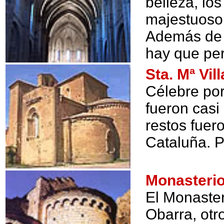
belleza, lo
majestuoso 
Además de l
hay que per
Sta. Mª Vi
Célebre por
fueron casi
restos fuer
Cataluña. P
Monasteri
El Monaster
Obarra, ot