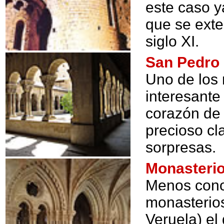
este caso y
que se exte
siglo XI.
San Pedro 
Uno de los
interesante
corazón de 
precioso c
sorpresas.
Monasteri
Menos conoc
monasterios
Veruela) el