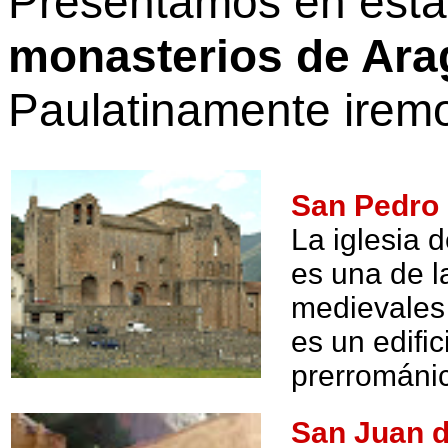
Presentamos en esta 
monasterios de Ar
Paulatinamente iremo
San Pedro 
La iglesia 
es una de l
medievales
es un edifi
prerrománic
San Juan d