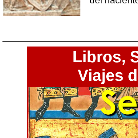
del nacient
Libros,
S
Viajes 