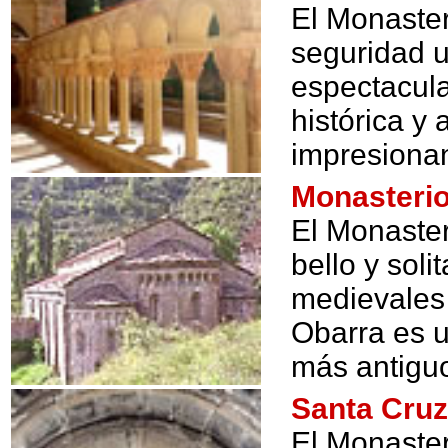
El Monaster
seguridad 
espectacula
histórica y 
impresionan
Monasteri
El Monaster
bello y soli
medievales
Obarra es 
más antigu
Santa Cruz
El Monaster