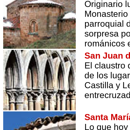
Originario 
Monasterio 
parroquial 
sorpresa po
románicos e
San Juan 
El claustro
de los lug
Castilla y L
entrecruzad
Santa Mar
Lo que hoy 