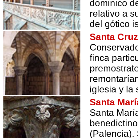
dominico de
relativo a 
del gótico i
Santa Cruz
Conservado
finca partic
premostrate
remontarían
iglesia y la 
Santa Mar
Santa Marí
benedictino
(Palencia).