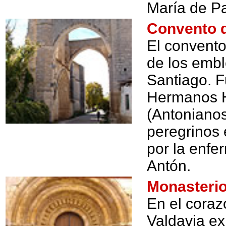
María de Pad
Convento d
El convento
de los emb
Santiago. F
Hermanos H
(Antonianos
peregrinos
por la enf
Antón.
Monasterio
En el coraz
Valdavia e