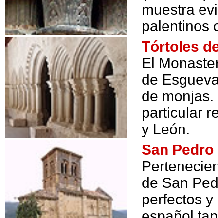
muestra evi
palentinos 
Tórtoles 
El Monaster
de Esgueva 
de monjas. 
particular 
y León.
San Pedro
Pertenecien
de San Ped
perfectos y
español tan