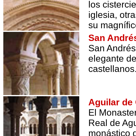
los cisterc
iglesia, ot
su magnífico
San André
San Andrés
elegante de
castellanos
Aguilar d
El Monaster
Real de Ag
monástico 