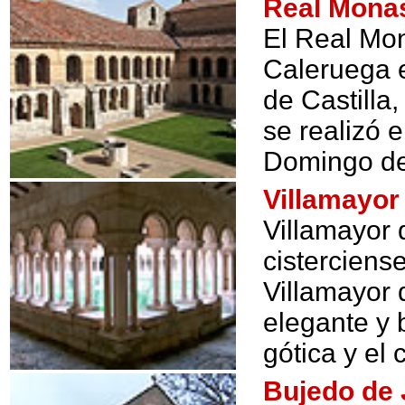
Real Monas
El Real Mo
Caleruega e
de Castilla,
se realizó 
Domingo d
Villamayor
Villamayor 
cisterciens
Villamayor 
elegante y 
gótica y el
Bujedo de