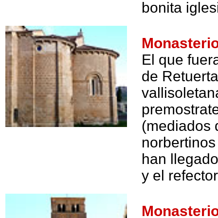
bonita igles
Monasterio
El que fuer
de Retuerta
vallisoletan
premostrate
(mediados d
norbertinos
han llegado 
y el refector
Monasterio