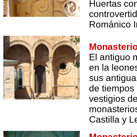
Huertas con
controvertid
Románico I
Monasteri
El antiguo 
en la leone
sus antigua
de tiempos
vestigios de
monasterio
Castilla y L
Monasteri