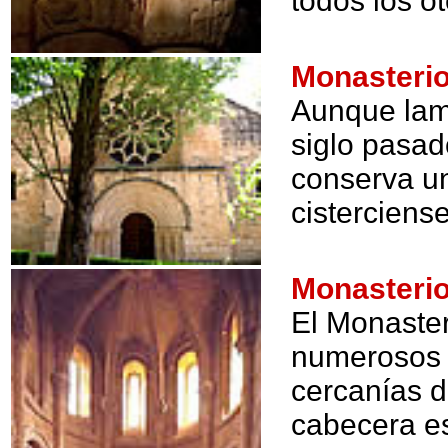
todos los o
Monasteri
Aunque lam
siglo pasad
conserva un
cisterciens
Monasteri
El Monaster
numerosos 
cercanías d
cabecera es