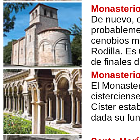
Monasterio
De nuevo, o
probableme
cenobios me
Rodilla. Es
de finales d
Monasteri
El Monaster
cisterciens
Císter esta
dada su fun