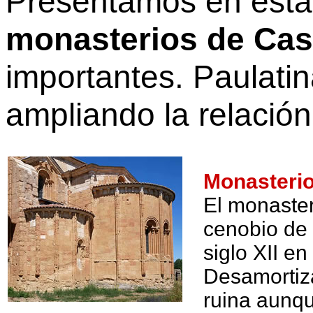
Presentamos en esta 
monasterios de Cast
importantes. Paulati
ampliando la relación
Monasterio
El monaster
cenobio de 
siglo XII en
Desamortiza
ruina aunq