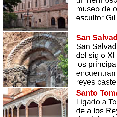
museo de ob
escultor Gil
San Salva
San Salvad
del siglo X
los princip
encuentran
reyes caste
Santo Tom
Ligado a To
de a los Re