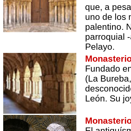
que, a pesa
uno de los 
palentino. N
parroquial 
Pelayo.
Monasterio
Fundado en 
(La Bureba
desconocido
León. Su jo
Monasteri
El antiquí