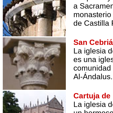
a Sacrameni
monasterio
de Castilla
San Cebri
La iglesia 
es una igle
comunidad 
Al-Ándalus.
Cartuja de
La iglesia 
un hermoso 