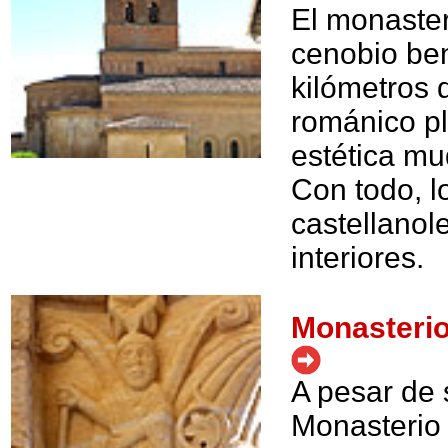
El monaste
cenobio be
kilómetros 
románico pl
estética m
Con todo, 
castellanol
interiores.
Monasterio
A pesar de 
Monasterio