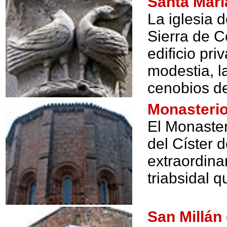
Santa Marí
La iglesia 
Sierra de 
edificio pr
modestia, la
cenobios de
Monasterio
El Monaster
del Císter 
extraordina
triabsidal 
San Millán