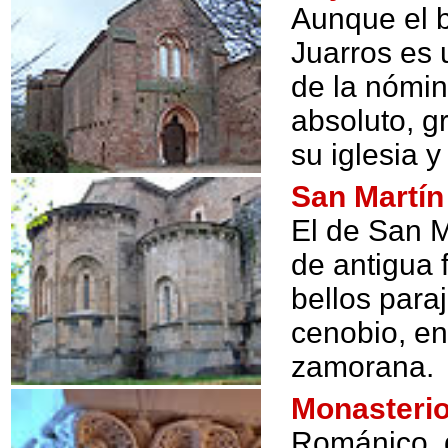
Aunque el 
Juarros es
de la nómin
absoluto, g
su iglesia y
San Martí
El de San 
de antigua 
bellos para
cenobio, en
zamorana.
Monasterio
Románico, g