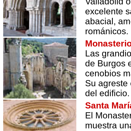
Valladolid 
excelente sa
abacial, am
románicos.
Monasterio
Las grandio
de Burgos e
cenobios m
Su agreste
del edificio.
Santa Marí
El Monaster
muestra un