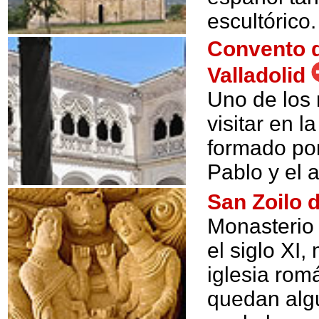
escultórico.
Convento d
Valladolid
Uno de los
visitar en l
formado por
Pablo y el 
San Zoilo 
Monasterio 
el siglo XI
iglesia rom
quedan algu