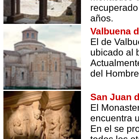
recuperado
años.
Valbuena 
El de Valbu
ubicado al 
Actualment
del Hombre
San Juan 
El Monaster
encuentra 
En el se pr