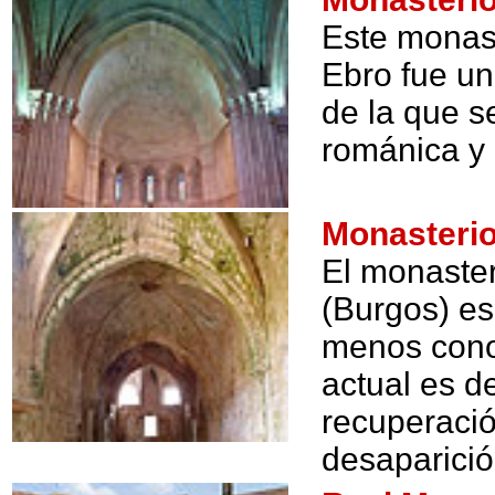
Este monas
Ebro fue un
de la que s
románica y 
Monasteri
El monaste
(Burgos) es
menos conoc
actual es d
recuperació
desaparició